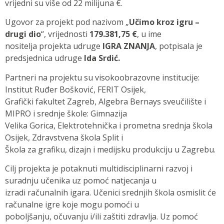
vrijedni su više od 22 milijuna €.
Ugovor za projekt pod nazivom „
Učimo kroz igru –
drugi dio
“, vrijednosti
179.381,75 €
, u ime
nositelja projekta udruge
IGRA ZNANJA
, potpisala je
predsjednica udruge
Ida Srdić.
Partneri na projektu su visokoobrazovne institucije:
Institut Ruđer Bošković, FERIT Osijek,
Grafički fakultet Zagreb, Algebra Bernays sveučilište i
MIPRO i srednje škole: Gimnazija
Velika Gorica, Elektrotehnička i prometna srednja škola
Osijek, Zdravstvena škola Split i
Škola za grafiku, dizajn i medijsku produkciju u Zagrebu.
Cilj projekta je potaknuti multidisciplinarni razvoj i
suradnju učenika uz pomoć natjecanja u
izradi računalnih igara. Učenici srednjih škola osmislit će
računalne igre koje mogu pomoći u
poboljšanju, očuvanju i/ili zaštiti zdravlja. Uz pomoć