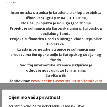
Internetska stranica je izrađena u sklopu projekta
Učimo kroz igru (UP.04.2.1.10.0116)
Nositelj projekta je udruga Igra znanja
Projekt je sufinancirala Europska unija iz Europskog
socijalnog fonda.
Projekt sufinancira Ured za udruge Vlade Republike
Hrvatske.
Izrada internetske stranice je sufinancirana
sredstvima Europske unije iz Europskog socijalnog
fonda.
Sadržaj internetske stranice isključiva je
odgovornost udruge Igra znanja.
Za više o EU
fondovima:
www.esf.hr
i
www.strukturnifondovi.hr
Naša misija je poticanje intelektualnog razvoja kroz
Cijenimo vašu privatnost
inovativne obrazovne programe i interaktivne igre.
Povezujemo ljude svih dobnih skupina kako bismo
Koristimo kolačiće za poboljšanje vašeg iskustva