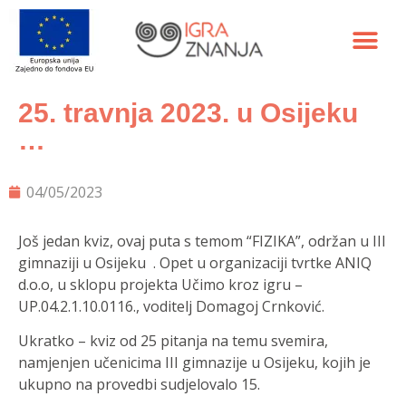
25. travnja 2023. u Osijeku
…
04/05/2023
Još jedan kviz, ovaj puta s temom “FIZIKA”, održan
u III
gimnaziji u Osijeku
.
Opet u organizaciji tvrtke ANIQ
d.o.o, u sklopu projekta Učimo kroz igru –
UP.04.2.1.10.0116., voditelj
Domagoj Crnković.
Ukratko – kviz od 25 pitanja na temu svemira,
namjenjen učenicima III gimnazije u Osijeku, kojih je
ukupno na provedbi sudjelovalo 15.